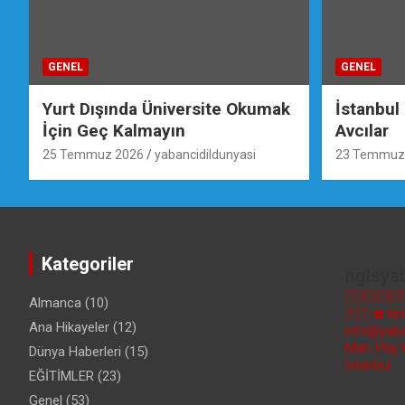
GENEL
GENEL
Yurt Dışında Üniversite Okumak
İstanbul
İçin Geç Kalmayın
Avcılar
25 Temmuz 2026
yabancidildunyasi
23 Temmuz
Kategoriler
nglsya
🇹🇷🇬🇧
Almanca
(10)
🇵🇹
☎️ İl
Ana Hikayeler
(12)
info@yaba
Mah. Plaj 
Dünya Haberleri
(15)
İstanbul
EĞİTİMLER
(23)
Genel
(53)