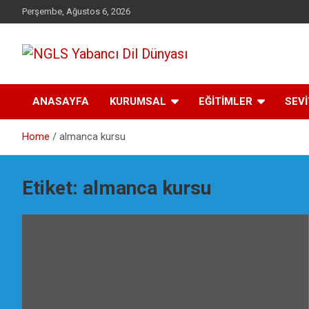
Skip
Perşembe, Ağustos 6, 2026
to
content
Yabancı dil öğrenmenin doğru adresi.
NGLS Yabancı Dil
ANASAYFA
KURUMSAL
EĞİTİMLER
SEV
Dünyası
Home
almanca kursu
Etiket:
almanca kursu