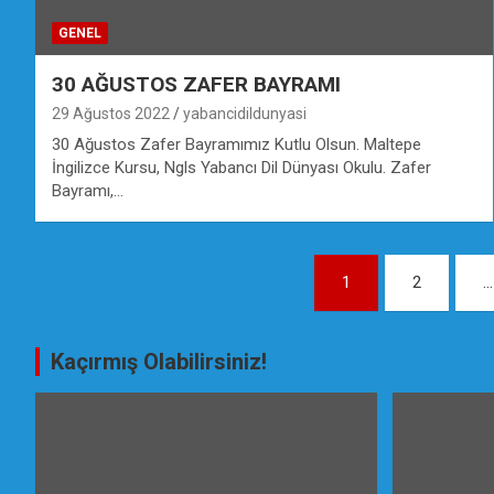
GENEL
30 AĞUSTOS ZAFER BAYRAMI
29 Ağustos 2022
yabancidildunyasi
30 Ağustos Zafer Bayramımız Kutlu Olsun. Maltepe
İngilizce Kursu, Ngls Yabancı Dil Dünyası Okulu. Zafer
Bayramı,…
Yazı
1
2
…
gezinmesi
Kaçırmış Olabilirsiniz!