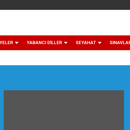
İYELER
YABANCI DİLLER
SEYAHAT
SINAVLA