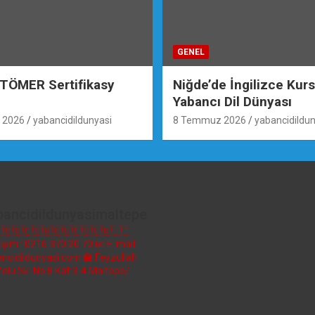
GENEL
 TÖMER Sertifikasy
Niğde’de İngilizce Kur
Yabancı Dil Dünyası
 2026
yabancidildunyasi
8 Temmuz 2026
yabancidildun
bancidildunyasimaltepe
🇷🇩🇪🇸🇦🇷🇺🇪🇸🇨🇳🇮🇹
etişim : 0216 370 20 70
📧 E-mail:
ncidildunyasi.com
🏫 Feyzullah
Yolu Sk. No:8 Kat:3-4 Maltepe/