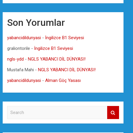
Son Yorumlar
yabancidildunyasi
-
İngilizce B1 Seviyesi
graliontorile
-
İngilizce B1 Seviyesi
ngls-ydd
-
NGLS YABANCI DİL DÜNYASI!
Mustafa Mahi
-
NGLS YABANCI DİL DÜNYASI!
yabancidildunyasi
-
Alman Göç Yasası
S
e
a
r