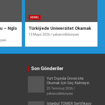
GENEL
su – Ngls
Türkiýede Uniwersitet Okamak
13 Mayıs 2026
yabancidildunyasi
yasi
Son Gönderiler
Yurt Dışında Üniversite
Okumak İçin Geç Kalmayın
25 Temmuz 2026
yabancidildunyasi
İstanbul TÖMER Sertifikasy