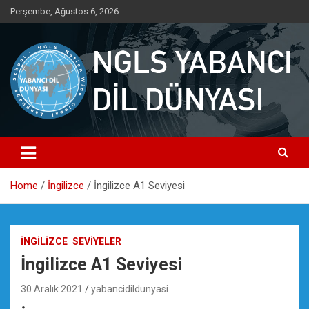
Skip
Perşembe, Ağustos 6, 2026
to
content
Yabancı dil öğrenmenin doğru adresi.
NGLS Yabancı Dil Dünyası
Home
İngilizce
İngilizce A1 Seviyesi
İNGILIZCE
SEVIYELER
İngilizce A1 Seviyesi
30 Aralık 2021
yabancidildunyasi