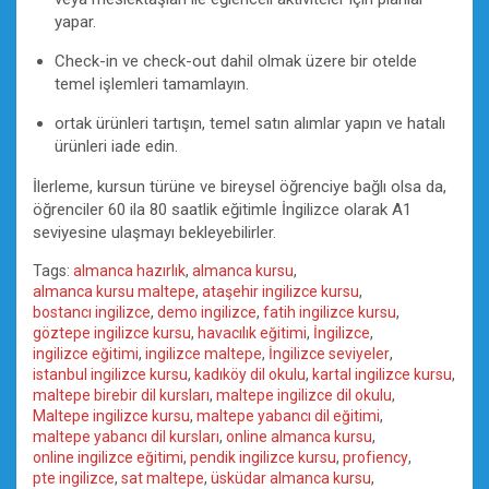
yapar.
Check-in ve check-out dahil olmak üzere bir otelde
temel işlemleri tamamlayın.
ortak ürünleri tartışın, temel satın alımlar yapın ve hatalı
ürünleri iade edin.
İlerleme, kursun türüne ve bireysel öğrenciye bağlı olsa da,
öğrenciler 60 ila 80 saatlik eğitimle İngilizce olarak A1
seviyesine ulaşmayı bekleyebilirler.
Tags:
almanca hazırlık
,
almanca kursu
,
almanca kursu maltepe
,
ataşehir ingilizce kursu
,
bostancı ingilizce
,
demo ingilizce
,
fatih ingilizce kursu
,
göztepe ingilizce kursu
,
havacılık eğitimi
,
İngilizce
,
ingilizce eğitimi
,
ingilizce maltepe
,
İngilizce seviyeler
,
istanbul ingilizce kursu
,
kadıköy dil okulu
,
kartal ingilizce kursu
,
maltepe birebir dil kursları
,
maltepe ingilizce dil okulu
,
Maltepe ingilizce kursu
,
maltepe yabancı dil eğitimi
,
maltepe yabancı dil kursları
,
online almanca kursu
,
online ingilizce eğitimi
,
pendik ingilizce kursu
,
profiency
,
pte ingilizce
,
sat maltepe
,
üsküdar almanca kursu
,