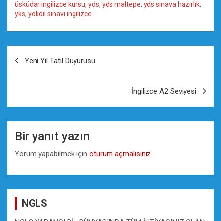
üsküdar ingilizce kursu
,
yds
,
yds maltepe
,
yds sınava hazırlık
,
yks
,
yökdil sınavı ingilizce
Yazı
Yeni Yıl Tatil Duyurusu
gezinmesi
İngilizce A2 Seviyesi
Bir yanıt yazın
Yorum yapabilmek için
oturum açmalısınız
.
NGLS