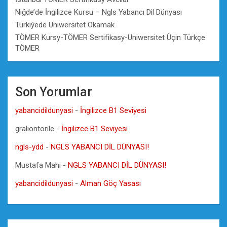
Niğde’de İngilizce Kursu – Ngls Yabancı Dil Dünyası
Türkiýede Uniwersitet Okamak
TÖMER Kursy-TÖMER Sertifikasy-Uniwersitet Üçin Türkçe
TÖMER
Son Yorumlar
yabancidildunyasi
-
İngilizce B1 Seviyesi
graliontorile
-
İngilizce B1 Seviyesi
ngls-ydd
-
NGLS YABANCI DİL DÜNYASI!
Mustafa Mahi
-
NGLS YABANCI DİL DÜNYASI!
yabancidildunyasi
-
Alman Göç Yasası