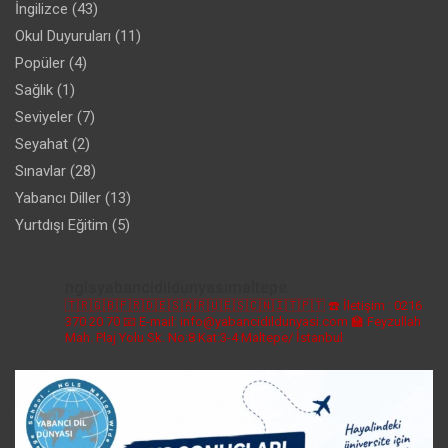
İngilizce
(43)
Okul Duyuruları
(11)
Popüler
(4)
Sağlık
(1)
Seviyeler
(7)
Seyahat
(2)
Sınavlar
(28)
Yabancı Diller
(13)
Yurtdışı Eğitim
(5)
nglsyabancidildunyasimaltepe
🇹🇷🇬🇧🇫🇷🇩🇪🇸🇦🇷🇺🇪🇸🇨🇳🇮🇹🇵🇹
☎️ İletişim : 0216
370 20 70
📧 E-mail: info@yabancidildunyasi.com
🏫 Feyzullah
Mah. Plaj Yolu Sk. No:8 Kat:3-4 Maltepe/ İstanbul