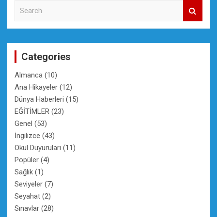
S
e
a
r
c
Categories
h
Almanca
(10)
Ana Hikayeler
(12)
Dünya Haberleri
(15)
EĞİTİMLER
(23)
Genel
(53)
İngilizce
(43)
Okul Duyuruları
(11)
Popüler
(4)
Sağlık
(1)
Seviyeler
(7)
Seyahat
(2)
Sınavlar
(28)