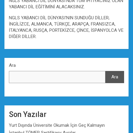
NGLS YABANCI DİL DÜNYASI'NDA TÜM İHTİYACINIZ OLAN
YABANCI DİL EĞİTİMİNİ ALACAKSINIZ.
NGLS YABANCI DİL DÜNYASI'NIN SUNDUĞU DİLLER;
İNGİLİZCE, ALMANCA, TÜRKÇE, ARAPÇA, FRANSIZCA,
İTALYANCA, RUSÇA, PORTEKİZCE, ÇİNCE, İSPANYOLCA VE
DİĞER DİLLER.
Ara
Ara
Son Yazılar
Yurt Dışında Üniversite Okumak İçin Geç Kalmayın
İstanbul TÖMER Sertifikasy Avcılar