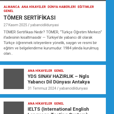
ALMANCA
ANA HIKAYELER
DÜNYA HABERLERI
EĞİTİMLER
GENEL
TÖMER SERTİFİKASI
27 Kasım 2025
yabancidildunyasi
TÖMER Sertifikası Nedir? TÖMER, “Türkçe Öğretim Merkezi”
ifadesinin kısaltmasıdır — Türkiye’de yabancı dil olarak
Türkçe öğrenmek isteyenlere yönelik, saygın ve resmi bir
eğitim ve belgelendirme kurumudur. 1984 yılında kurulmuş
olan…
ANA HIKAYELER
GENEL
YDS SINAV HAZIRLIK – Ngls
Yabancı Dil Dünyası Antakya
31 Temmuz 2024
yabancidildunyasi
ANA HIKAYELER
GENEL
IELTS (International English