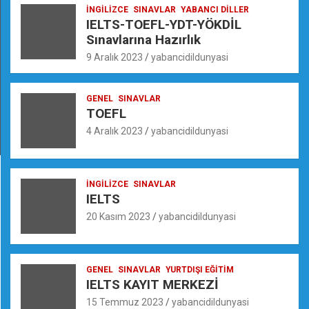
İNGILIZCE
SINAVLAR
YABANCI DILLER
IELTS-TOEFL-YDT-YÖKDİL
Sınavlarına Hazırlık
9 Aralık 2023
yabancidildunyasi
GENEL
SINAVLAR
TOEFL
4 Aralık 2023
yabancidildunyasi
İNGILIZCE
SINAVLAR
IELTS
20 Kasım 2023
yabancidildunyasi
GENEL
SINAVLAR
YURTDIŞI EĞITIM
IELTS KAYIT MERKEZİ
15 Temmuz 2023
yabancidildunyasi