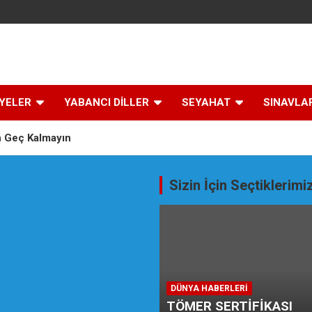
İYELER
YABANCI DİLLER
SEYAHAT
SINAVLA
n Geç Kalmayın
Sizin İçin Seçtiklerimi
bancı Dil Dünyası
niwersitet Üçin Türkçe TÖMER
DÜNYA HABERLERI
TÖMER SERTİFİKASI