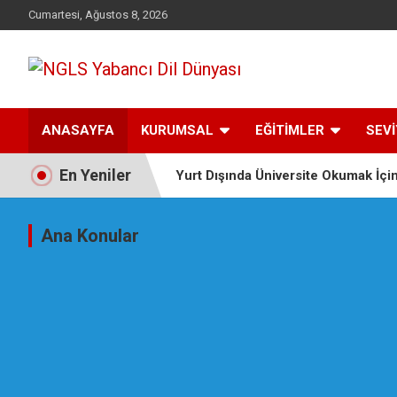
Cumartesi, Ağustos 8, 2026
Yabancı dil öğrenmenin doğru adresi.
NGLS Yabancı Dil
ANASAYFA
KURUMSAL
EĞİTİMLER
SEV
Dünyası
En Yeniler
Yurt Dışında Üniversite Okumak İçi
İstanbul TÖMER Sertifikasy Avcılar
Ana Konular
Niğde’de İngilizce Kursu – Ngls Ya
Türkiýede Uniwersitet Okamak
TÖMER Kursy-TÖMER Sertifikasy-U