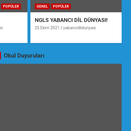
POPÜLER
GENEL
POPÜLER
NGLS YABANCI DİL DÜNYASI!
si
25 Ekim 2021
yabancidildunyasi
Okul Duyuruları