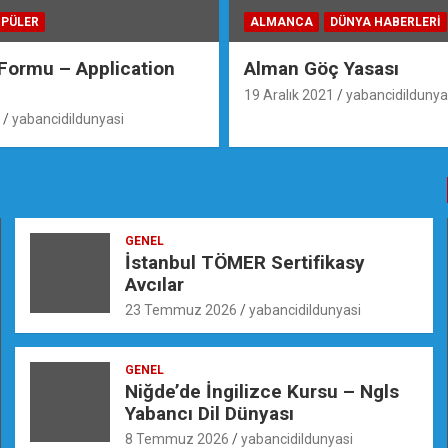
PÜLER
ALMANCA
DÜNYA HABERLERI
Formu – Application
Alman Göç Yasası
19 Aralık 2021
yabancidildunya
yabancidildunyasi
GENEL
İstanbul TÖMER Sertifikasy
Avcılar
23 Temmuz 2026
yabancidildunyasi
GENEL
Niğde’de İngilizce Kursu – Ngls
Yabancı Dil Dünyası
8 Temmuz 2026
yabancidildunyasi