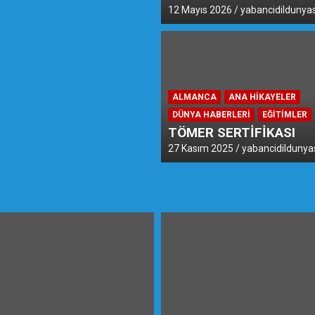
12 Mayıs 2026
yabancidildunyas
ALMANCA
ANA HIKAYELER
DÜNYA HABERLERI
EĞİTİMLER
TÖMER SERTİFİKASI
27 Kasım 2025
yabancidildunya