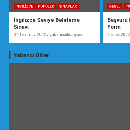
İNGILIZCE
POPÜLER
SINAVLAR
GENEL
PO
İngilizce Seviye Belirleme
Başvuru 
Sınavı
Form
31 Temmuz 2022
yabancidildunyasi
3 Ocak 2022
Yabancı Diller