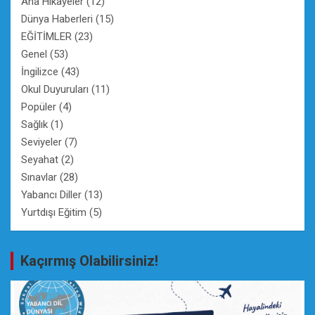
Ana Hikayeler
(12)
Dünya Haberleri
(15)
EĞİTİMLER
(23)
Genel
(53)
İngilizce
(43)
Okul Duyuruları
(11)
Popüler
(4)
Sağlık
(1)
Seviyeler
(7)
Seyahat
(2)
Sınavlar
(28)
Yabancı Diller
(13)
Yurtdışı Eğitim
(5)
Kaçırmış Olabilirsiniz!