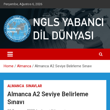
Skip
Perşembe, Ağustos 6, 2026
to
content
Yabancı dil öğrenmenin doğru adresi.
NGLS Yabancı Dil Dünyası
Home
Almanca
Almanca A2 Seviye Belirleme Sınavı
ALMANCA
SINAVLAR
Almanca A2 Seviye Belirleme
Sınavı