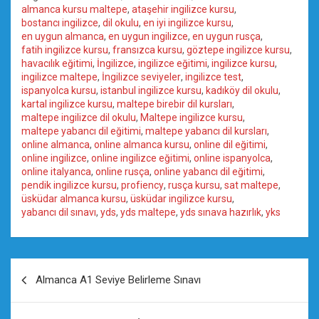
almanca kursu maltepe
,
ataşehir ingilizce kursu
,
bostancı ingilizce
,
dil okulu
,
en iyi ingilizce kursu
,
en uygun almanca
,
en uygun ingilizce
,
en uygun rusça
,
fatih ingilizce kursu
,
fransızca kursu
,
göztepe ingilizce kursu
,
havacılık eğitimi
,
İngilizce
,
ingilizce eğitimi
,
ingilizce kursu
,
ingilizce maltepe
,
İngilizce seviyeler
,
ingilizce test
,
ispanyolca kursu
,
istanbul ingilizce kursu
,
kadıköy dil okulu
,
kartal ingilizce kursu
,
maltepe birebir dil kursları
,
maltepe ingilizce dil okulu
,
Maltepe ingilizce kursu
,
maltepe yabancı dil eğitimi
,
maltepe yabancı dil kursları
,
online almanca
,
online almanca kursu
,
online dil eğitimi
,
online ingilizce
,
online ingilizce eğitimi
,
online ispanyolca
,
online italyanca
,
online rusça
,
online yabancı dil eğitimi
,
pendik ingilizce kursu
,
profiency
,
rusça kursu
,
sat maltepe
,
üsküdar almanca kursu
,
üsküdar ingilizce kursu
,
yabancı dil sınavı
,
yds
,
yds maltepe
,
yds sınava hazırlık
,
yks
Yazı
Almanca A1 Seviye Belirleme Sınavı
gezinmesi