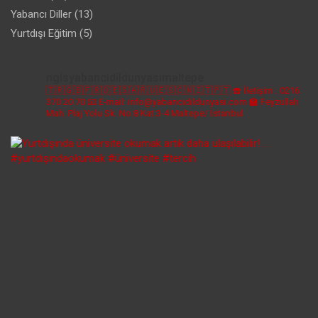
Yabancı Diller
(13)
Yurtdışı Eğitim
(5)
nglsyabancidildunyasimaltepe
🇹🇷🇬🇧🇫🇷🇩🇪🇸🇦🇷🇺🇪🇸🇨🇳🇮🇹🇵🇹
☎️ İletişim : 0216
370 20 70
📧 E-mail: info@yabancidildunyasi.com
🏫 Feyzullah
Mah. Plaj Yolu Sk. No:8 Kat:3-4 Maltepe/ İstanbul