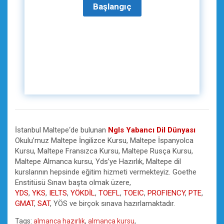
İstanbul Maltepe‘de bulunan
Ngls Yabancı Dil Dünyası
Okulu’muz Maltepe İngilizce Kursu, Maltepe İspanyolca
Kursu, Maltepe Fransızca Kursu, Maltepe Rusça Kursu,
Maltepe Almanca kursu, Yds’ye Hazırlık, Maltepe dil
kurslarının hepsinde eğitim hizmeti vermekteyiz. Goethe
Enstitüsü Sınavı başta olmak üzere,
YDS
,
YKS
,
IELTS
,
YÖKDİL
,
TOEFL
,
TOEIC
,
PROFIENCY
,
PTE
,
GMAT
,
SAT
, YÖS ve birçok sınava hazırlamaktadır.
Tags:
almanca hazırlık
,
almanca kursu
,