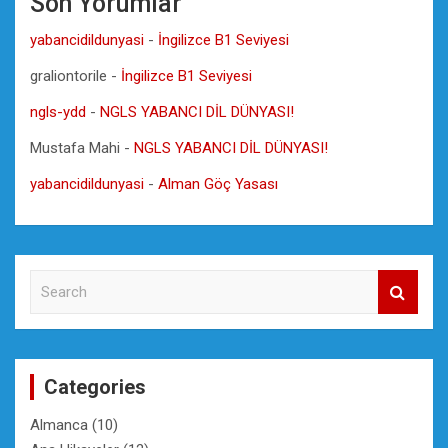
Son Yorumlar
yabancidildunyasi
-
İngilizce B1 Seviyesi
graliontorile
-
İngilizce B1 Seviyesi
ngls-ydd
-
NGLS YABANCI DİL DÜNYASI!
Mustafa Mahi
-
NGLS YABANCI DİL DÜNYASI!
yabancidildunyasi
-
Alman Göç Yasası
S
e
a
r
c
Categories
h
Almanca
(10)