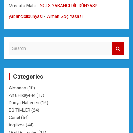
Mustafa Mahi
-
NGLS YABANCI DİL DÜNYASI!
yabancidildunyasi
-
Alman Göç Yasası
S
e
a
r
c
Categories
h
Almanca
(10)
Ana Hikayeler
(13)
Dünya Haberleri
(16)
EĞİTİMLER
(24)
Genel
(54)
İngilizce
(44)
Okul Duyuruları
(11)