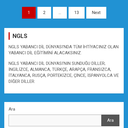
Yazı
1
2
…
13
Next
gezinmesi
NGLS
NGLS YABANCI DİL DÜNYASI'NDA TÜM İHTİYACINIZ OLAN
YABANCI DİL EĞİTİMİNİ ALACAKSINIZ.
NGLS YABANCI DİL DÜNYASI'NIN SUNDUĞU DİLLER;
İNGİLİZCE, ALMANCA, TÜRKÇE, ARAPÇA, FRANSIZCA,
İTALYANCA, RUSÇA, PORTEKİZCE, ÇİNCE, İSPANYOLCA VE
DİĞER DİLLER.
Ara
Ara