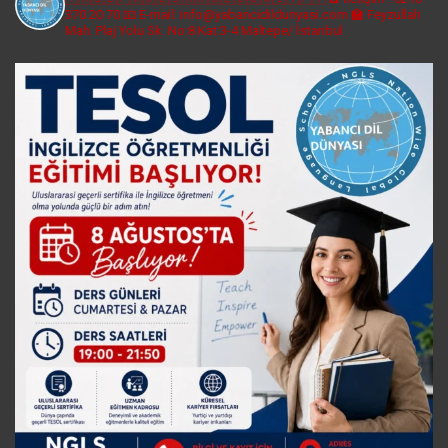
370 20 70
📧 E-mail: info@yabancidildunyasi.com
🏫 Feyzullah
Mah. Plaj Yolu Sk. No:8 Kat:3-4 Maltepe/ İstanbul