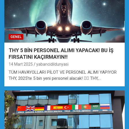
GENEL
THY 5 BİN PERSONEL ALIMI YAPACAK! BU İŞ
FIRSATINI KAÇIRMAYIN!!
14 Mart 2025
yabancidildunyasi
TÜM HAVAYOLLARI PİLOT VE PERSONEL ALIMI YAPIYOR
THY, 2025’te 5 bin yeni personel alacak! 👩‍✈️ THY,…