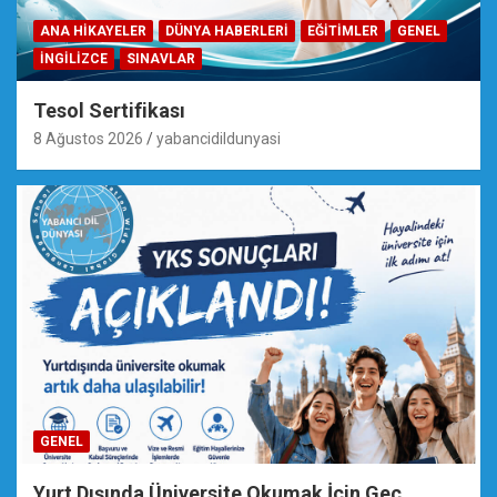
ANA HIKAYELER
DÜNYA HABERLERI
EĞİTİMLER
GENEL
İNGILIZCE
SINAVLAR
Tesol Sertifikası
8 Ağustos 2026
yabancidildunyasi
GENEL
Yurt Dışında Üniversite Okumak İçin Geç