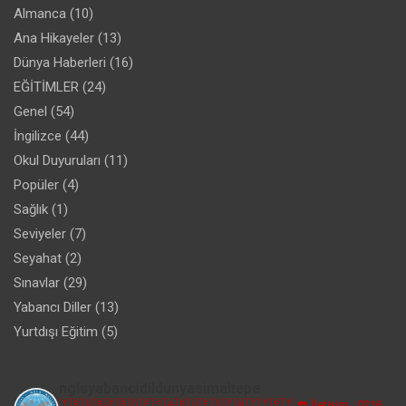
Almanca
(10)
Ana Hikayeler
(13)
Dünya Haberleri
(16)
EĞİTİMLER
(24)
Genel
(54)
İngilizce
(44)
Okul Duyuruları
(11)
Popüler
(4)
Sağlık
(1)
Seviyeler
(7)
Seyahat
(2)
Sınavlar
(29)
Yabancı Diller
(13)
Yurtdışı Eğitim
(5)
nglsyabancidildunyasimaltepe
🇹🇷🇬🇧🇫🇷🇩🇪🇸🇦🇷🇺🇪🇸🇨🇳🇮🇹🇵🇹
☎️ İletişim : 0216