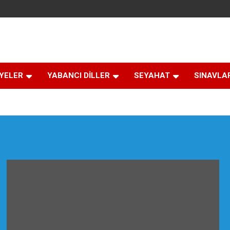
İYELER
YABANCI DİLLER
SEYAHAT
SINAVLA