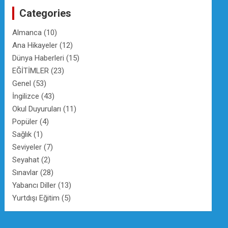
c
Categories
h
Almanca
(10)
Ana Hikayeler
(12)
Dünya Haberleri
(15)
EĞİTİMLER
(23)
Genel
(53)
İngilizce
(43)
Okul Duyuruları
(11)
Popüler
(4)
Sağlık
(1)
Seviyeler
(7)
Seyahat
(2)
Sınavlar
(28)
Yabancı Diller
(13)
Yurtdışı Eğitim
(5)