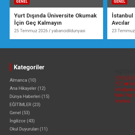
GENEL
GENEL
Yurt Dışında Üniversite Okumak
İstanbul
İçin Geç Kalmayın
Avcılar
25 Temmuz 2026
yabancidildunyasi
23 Temmuz
Kategoriler
nglsya
🇹🇷🇬🇧
Almanca
(10)
🇵🇹
☎️ İl
Ana Hikayeler
(12)
info@yaba
Mah. Plaj 
Dünya Haberleri
(15)
İstanbul
EĞİTİMLER
(23)
Genel
(53)
İngilizce
(43)
Okul Duyuruları
(11)