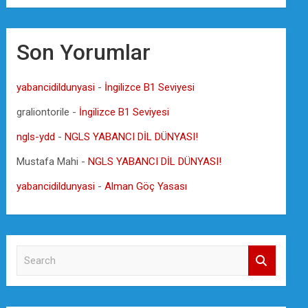
Son Yorumlar
yabancidildunyasi
-
İngilizce B1 Seviyesi
graliontorile
-
İngilizce B1 Seviyesi
ngls-ydd
-
NGLS YABANCI DİL DÜNYASI!
Mustafa Mahi
-
NGLS YABANCI DİL DÜNYASI!
yabancidildunyasi
-
Alman Göç Yasası
S
e
a
r