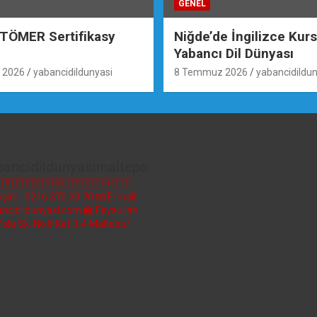
GENEL
 TÖMER Sertifikasy
Niğde’de İngilizce Kur
Yabancı Dil Dünyası
 2026
yabancidildunyasi
8 Temmuz 2026
yabancidildun
bancidildunyasimaltepe
🇷🇩🇪🇸🇦🇷🇺🇪🇸🇨🇳🇮🇹
etişim : 0216 370 20 70
📧 E-mail:
ncidildunyasi.com
🏫 Feyzullah
Yolu Sk. No:8 Kat:3-4 Maltepe/