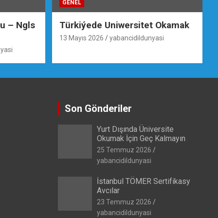
GENEL
su – Ngls
Türkiýede Uniwersitet Okamak
13 Mayıs 2026
yabancidildunyasi
yasi
Son Gönderiler
Yurt Dışında Üniversite
Okumak İçin Geç Kalmayın
25 Temmuz 2026
yabancidildunyasi
İstanbul TÖMER Sertifikasy
Avcılar
23 Temmuz 2026
yabancidildunyasi