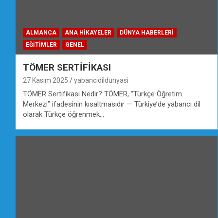
ALMANCA
ANA HIKAYELER
DÜNYA HABERLERI
EĞİTİMLER
GENEL
TÖMER SERTİFİKASI
27 Kasım 2025
yabancidildunyasi
TÖMER Sertifikası Nedir? TÖMER, “Türkçe Öğretim
Merkezi” ifadesinin kısaltmasıdır — Türkiye’de yabancı dil
olarak Türkçe öğrenmek…