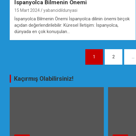
İspanyolca Bilmenin Önemi
15 Mart 2024
yabancidildunyasi
İspanyolca Bilmenin Önemi İspanyolca dilinin önemi birçok
açıdan değerlendirilebilir: Küresel İletişim: İspanyolca,
dünyada en çok konuşulan…
Yazı
1
2
…
gezinmesi
Kaçırmış Olabilirsiniz!