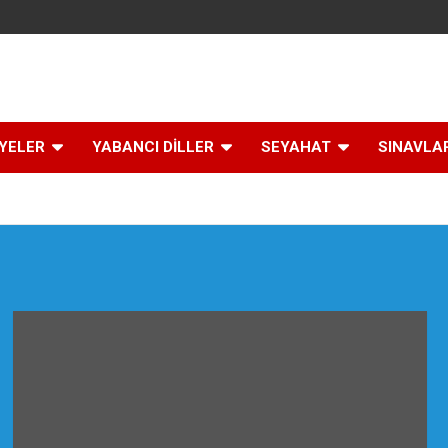
İYELER
YABANCI DİLLER
SEYAHAT
SINAVLA