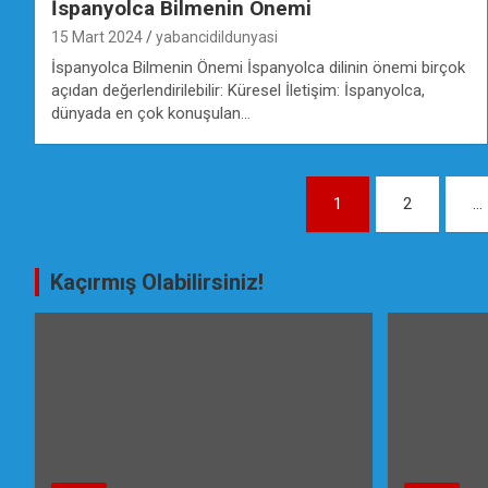
İspanyolca Bilmenin Önemi
15 Mart 2024
yabancidildunyasi
İspanyolca Bilmenin Önemi İspanyolca dilinin önemi birçok
açıdan değerlendirilebilir: Küresel İletişim: İspanyolca,
dünyada en çok konuşulan…
Yazı
1
2
…
gezinmesi
Kaçırmış Olabilirsiniz!