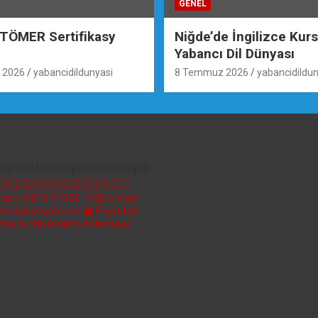
GENEL
 TÖMER Sertifikasy
Niğde’de İngilizce Kur
Yabancı Dil Dünyası
 2026
yabancidildunyasi
8 Temmuz 2026
yabancidildun
bancidildunyasimaltepe
🇷🇩🇪🇸🇦🇷🇺🇪🇸🇨🇳🇮🇹
etişim : 0216 370 20 70
📧 E-mail:
ncidildunyasi.com
🏫 Feyzullah
Yolu Sk. No:8 Kat:3-4 Maltepe/