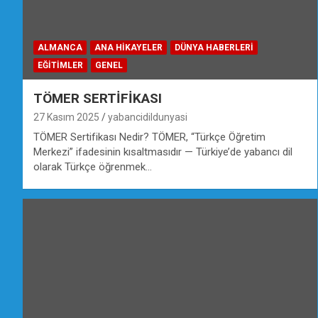
ALMANCA
ANA HIKAYELER
DÜNYA HABERLERI
EĞİTİMLER
GENEL
TÖMER SERTİFİKASI
27 Kasım 2025
yabancidildunyasi
TÖMER Sertifikası Nedir? TÖMER, “Türkçe Öğretim
Merkezi” ifadesinin kısaltmasıdır — Türkiye’de yabancı dil
olarak Türkçe öğrenmek…