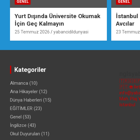
GENEL
GENEL
Yurt Dışında Üniversite Okumak
İstanbul
İçin Geç Kalmayın
Avcılar
25 Temmuz 2026
yabancidildunyasi
23 Temmuz
Kategoriler
nglsya
🇹🇷🇬🇧
Almanca
(10)
🇵🇹
☎️ İl
Ana Hikayeler
(12)
info@yaba
Mah. Plaj 
Dünya Haberleri
(15)
İstanbul
EĞİTİMLER
(23)
Genel
(53)
İngilizce
(43)
Okul Duyuruları
(11)