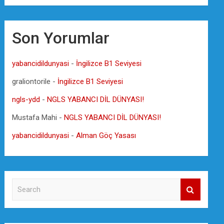
Son Yorumlar
yabancidildunyasi
-
İngilizce B1 Seviyesi
graliontorile
-
İngilizce B1 Seviyesi
ngls-ydd
-
NGLS YABANCI DİL DÜNYASI!
Mustafa Mahi
-
NGLS YABANCI DİL DÜNYASI!
yabancidildunyasi
-
Alman Göç Yasası
S
e
a
r