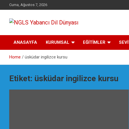
Skip
Cuma, Ağustos 7, 2026
to
content
Yabancı dil öğrenmenin doğru adresi.
NGLS Yabancı Dil
ANASAYFA
KURUMSAL
EĞİTİMLER
SEV
Dünyası
Home
üsküdar ingilizce kursu
Etiket:
üsküdar ingilizce kursu