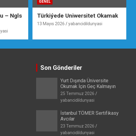
GENEL
su – Ngls
Türkiýede Uniwersitet Okamak
13 Mayıs 2026
yabancidildunyasi
yasi
Son Gönderiler
Yurt Dışında Üniversite
Okumak İçin Geç Kalmayın
25 Temmuz 2026
yabancidildunyasi
İstanbul TÖMER Sertifikasy
Avcılar
23 Temmuz 2026
yabancidildunyasi