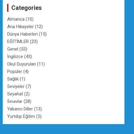
c
Categories
h
Almanca
(10)
Ana Hikayeler
(12)
Dünya Haberleri
(15)
EĞİTİMLER
(23)
Genel
(53)
İngilizce
(43)
Okul Duyuruları
(11)
Popüler
(4)
Sağlık
(1)
Seviyeler
(7)
Seyahat
(2)
Sınavlar
(28)
Yabancı Diller
(13)
Yurtdışı Eğitim
(5)