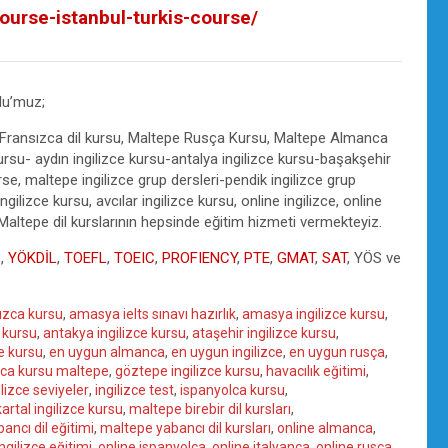
ourse-istanbul-turkis-course/
u’muz;
 Fransızca dil kursu, Maltepe Rusça Kursu, Maltepe Almanca
kursu- aydın ingilizce kursu-antalya ingilizce kursu-başakşehir
se, maltepe ingilizce grup dersleri-pendik ingilizce grup
ngilizce kursu, avcılar ingilizce kursu, online ingilizce, online
 Maltepe dil kurslarının hepsinde eğitim hizmeti vermekteyiz.
S
,
YÖKDİL
,
TOEFL
,
TOEIC
,
PROFIENCY
,
PTE
,
GMAT
,
SAT
, YÖS ve
ızca kursu
,
amasya ielts sınavı hazırlık
,
amasya ingilizce kursu
,
 kursu
,
antakya ingilizce kursu
,
ataşehir ingilizce kursu
,
ce kursu
,
en uygun almanca
,
en uygun ingilizce
,
en uygun rusça
,
zca kursu maltepe
,
göztepe ingilizce kursu
,
havacılık eğitimi
,
ilizce seviyeler
,
ingilizce test
,
ispanyolca kursu
,
kartal ingilizce kursu
,
maltepe birebir dil kursları
,
ancı dil eğitimi
,
maltepe yabancı dil kursları
,
online almanca
,
ngilizce eğitimi
,
online ispanyolca
,
online italyanca
,
online rusça
,