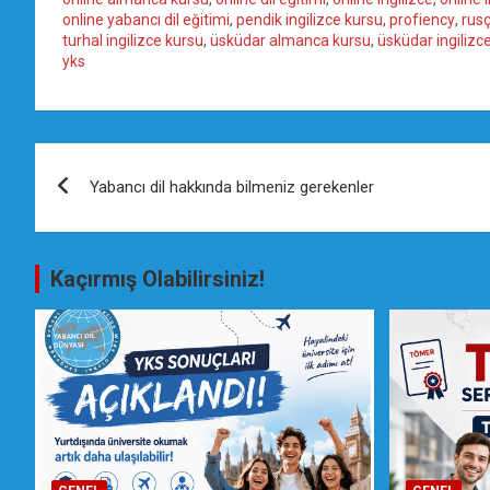
online yabancı dil eğitimi
,
pendik ingilizce kursu
,
profiency
,
rus
turhal ingilizce kursu
,
üsküdar almanca kursu
,
üsküdar ingilizc
yks
Yazı
Yabancı dil hakkında bilmeniz gerekenler
gezinmesi
Kaçırmış Olabilirsiniz!