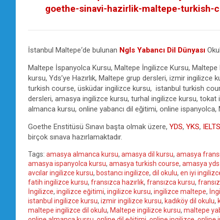
goethe-sinavi-hazirlik-maltepe-turkish-c
İstanbul Maltepe‘de bulunan
Ngls Yabancı Dil Dünyası
Okul
Maltepe İspanyolca Kursu, Maltepe İngilizce Kursu, Maltepe
kursu, Yds’ye Hazırlık, Maltepe grup dersleri, izmir ingilizce 
turkish course, üsküdar ingilizce kursu, istanbul turkish cour
dersleri, amasya ingilizce kursu, turhal ingilizce kursu, tokat i
almanca kursu, online yabancı dil eğitimi, online ispanyolca,
Goethe Enstitüsü Sınavı başta olmak üzere,
YDS
,
YKS
,
IELT
birçok sınava hazırlamaktadır.
Tags:
amasya almanca kursu
,
amasya dil kursu
,
amasya frans
amasya ispanyolca kursu
,
amasya turkish course
,
amasya yds
avcılar ingilizce kursu
,
bostancı ingilizce
,
dil okulu
,
en iyi ingiliz
fatih ingilizce kursu
,
fransızca hazırlık
,
fransızca kursu
,
fransı
İngilizce
,
ingilizce eğitimi
,
ingilizce kursu
,
ingilizce maltepe
,
İng
istanbul ingilizce kursu
,
izmir ingilizce kursu
,
kadıköy dil okulu
,
maltepe ingilizce dil okulu
,
Maltepe ingilizce kursu
,
maltepe yab
online almanca kursu
,
online dil eğitimi
,
online ingilizce
,
online i