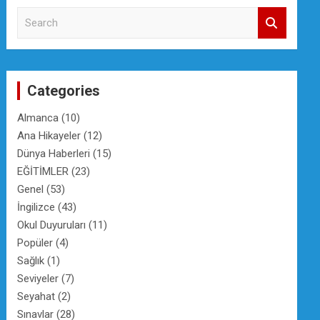
S
e
a
r
c
Categories
h
Almanca
(10)
Ana Hikayeler
(12)
Dünya Haberleri
(15)
EĞİTİMLER
(23)
Genel
(53)
İngilizce
(43)
Okul Duyuruları
(11)
Popüler
(4)
Sağlık
(1)
Seviyeler
(7)
Seyahat
(2)
Sınavlar
(28)