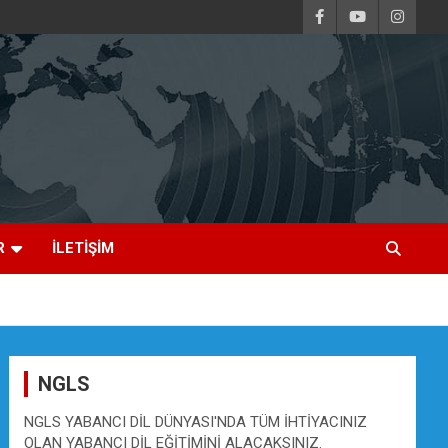
R
İLETİŞİM
NGLS
NGLS YABANCI DİL DÜNYASI'NDA TÜM İHTİYACINIZ
OLAN YABANCI DİL EĞİTİMİNİ ALACAKSINIZ.