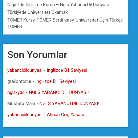
Niğde’de İngilizce Kursu – Ngls Yabancı Dil Dünyası
Türkiýede Uniwersitet Okamak
TÖMER Kursy-TÖMER Sertifikasy-Uniwersitet Üçin Türkçe
TÖMER
Son Yorumlar
yabancidildunyasi
-
İngilizce B1 Seviyesi
graliontorile
-
İngilizce B1 Seviyesi
ngls-ydd
-
NGLS YABANCI DİL DÜNYASI!
Mustafa Mahi
-
NGLS YABANCI DİL DÜNYASI!
yabancidildunyasi
-
Alman Göç Yasası