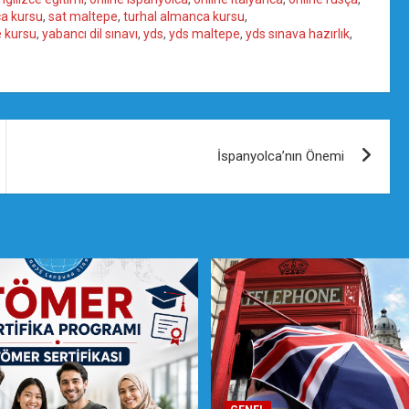
ça kursu
,
sat maltepe
,
turhal almanca kursu
,
e kursu
,
yabancı dil sınavı
,
yds
,
yds maltepe
,
yds sınava hazırlık
,
İspanyolca’nın Önemi