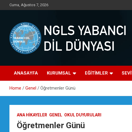
Skip
Cuma, Ağustos 7, 2026
to
content
Yabancı dil öğrenmenin doğru adresi.
NGLS Yabancı Dil
ANASAYFA
KURUMSAL
EĞİTİMLER
SEV
Dünyası
Home
Genel
Öğretmenler Günü
ANA HIKAYELER
GENEL
OKUL DUYURULARI
Öğretmenler Günü