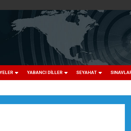
İYELER
YABANCI DİLLER
SEYAHAT
SINAVLA