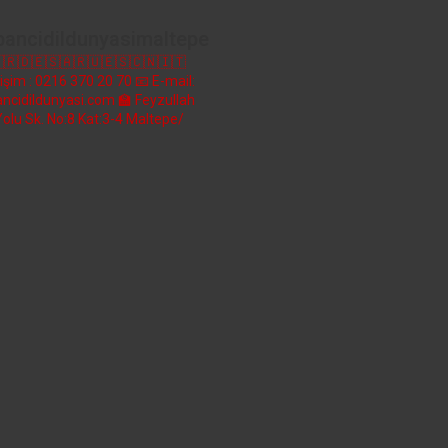
bancidildunyasimaltepe
🇷🇩🇪🇸🇦🇷🇺🇪🇸🇨🇳🇮🇹
etişim : 0216 370 20 70
📧 E-mail:
ncidildunyasi.com
🏫 Feyzullah
Yolu Sk. No:8 Kat:3-4 Maltepe/