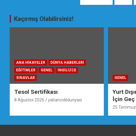
gezinmesi
Kaçırmış Olabilirsiniz!
ANA HIKAYELER
DÜNYA HABERLERI
EĞİTİMLER
GENEL
İNGILIZCE
SINAVLAR
GENEL
Tesol Sertifikası
Yurt Dış
İçin Geç
8 Ağustos 2026
yabancidildunyasi
25 Temmuz