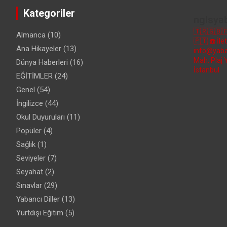
Kategoriler
nglsya
🇹🇷🇬🇧
Almanca
(10)
🇵🇹
☎️ İl
Ana Hikayeler
(13)
info@yaba
Mah. Plaj 
Dünya Haberleri
(16)
İstanbul
EĞİTİMLER
(24)
Genel
(54)
İngilizce
(44)
Okul Duyuruları
(11)
Popüler
(4)
Sağlık
(1)
Seviyeler
(7)
Seyahat
(2)
Sınavlar
(29)
Yabancı Diller
(13)
Yurtdışı Eğitim
(5)