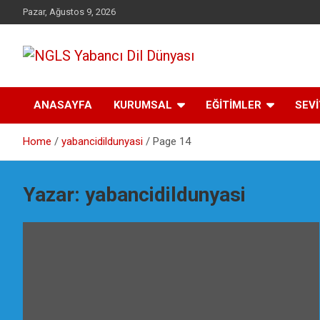
Skip
Pazar, Ağustos 9, 2026
to
content
Yabancı dil öğrenmenin doğru adresi.
NGLS Yabancı Dil
ANASAYFA
KURUMSAL
EĞİTİMLER
SEV
Dünyası
Home
yabancidildunyasi
Page 14
Yazar:
yabancidildunyasi