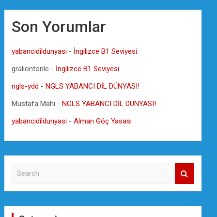
Son Yorumlar
yabancidildunyasi
-
İngilizce B1 Seviyesi
graliontorile
-
İngilizce B1 Seviyesi
ngls-ydd
-
NGLS YABANCI DİL DÜNYASI!
Mustafa Mahi
-
NGLS YABANCI DİL DÜNYASI!
yabancidildunyasi
-
Alman Göç Yasası
S
e
a
r
c