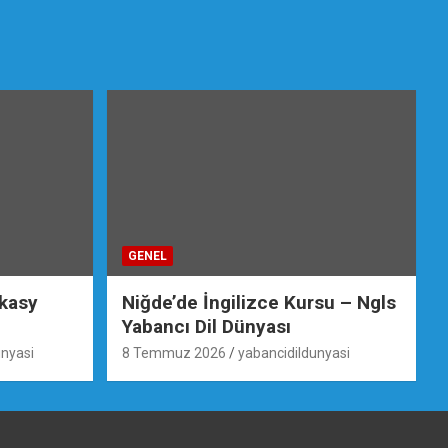
GENEL
ikasy
Niğde’de İngilizce Kursu – Ngls
Yabancı Dil Dünyası
unyasi
8 Temmuz 2026
yabancidildunyasi