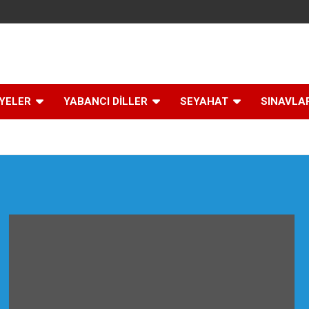
İYELER
YABANCI DİLLER
SEYAHAT
SINAVLA