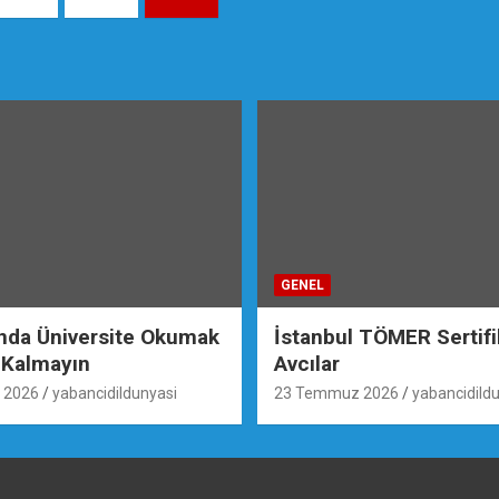
GENEL
ında Üniversite Okumak
İstanbul TÖMER Sertif
 Kalmayın
Avcılar
 2026
yabancidildunyasi
23 Temmuz 2026
yabancidild