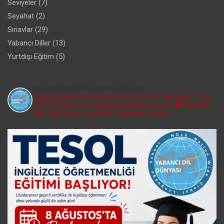
Seviyeler
(7)
Seyahat
(2)
Sınavlar
(29)
Yabancı Diller
(13)
Yurtdışı Eğitim
(5)
nglsyabancidildunyasimaltepe
🇹🇷🇬🇧🇫🇷🇩🇪🇸🇦🇷🇺🇪🇸🇨🇳🇮🇹🇵🇹
☎️ İletişim : 0216
370 20 70
📧 E-mail: info@yabancidildunyasi.com
🏫 Feyzullah
Mah. Plaj Yolu Sk. No:8 Kat:3-4 Maltepe/ İstanbul