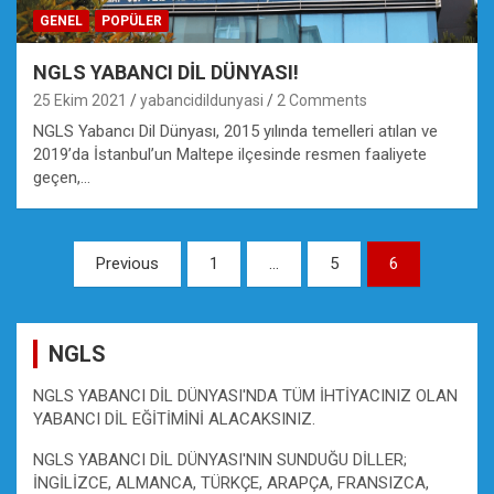
GENEL
POPÜLER
NGLS YABANCI DİL DÜNYASI!
25 Ekim 2021
yabancidildunyasi
2 Comments
NGLS Yabancı Dil Dünyası, 2015 yılında temelleri atılan ve
2019’da İstanbul’un Maltepe ilçesinde resmen faaliyete
geçen,…
Yazı
Previous
1
…
5
6
gezinmesi
NGLS
NGLS YABANCI DİL DÜNYASI'NDA TÜM İHTİYACINIZ OLAN
YABANCI DİL EĞİTİMİNİ ALACAKSINIZ.
NGLS YABANCI DİL DÜNYASI'NIN SUNDUĞU DİLLER;
İNGİLİZCE, ALMANCA, TÜRKÇE, ARAPÇA, FRANSIZCA,