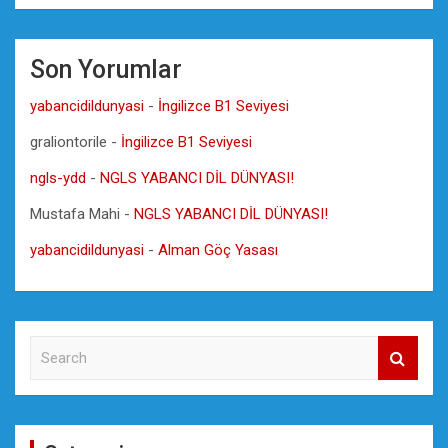
Son Yorumlar
yabancidildunyasi
-
İngilizce B1 Seviyesi
graliontorile
-
İngilizce B1 Seviyesi
ngls-ydd
-
NGLS YABANCI DİL DÜNYASI!
Mustafa Mahi
-
NGLS YABANCI DİL DÜNYASI!
yabancidildunyasi
-
Alman Göç Yasası
S
e
a
r
c