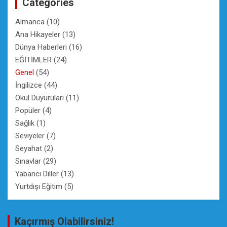
Categories
h
Almanca
(10)
Ana Hikayeler
(13)
Dünya Haberleri
(16)
EĞİTİMLER
(24)
Genel
(54)
İngilizce
(44)
Okul Duyuruları
(11)
Popüler
(4)
Sağlık
(1)
Seviyeler
(7)
Seyahat
(2)
Sınavlar
(29)
Yabancı Diller
(13)
Yurtdışı Eğitim
(5)
Kaçırmış Olabilirsiniz!