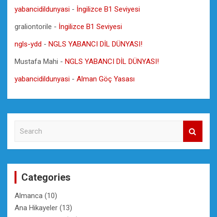
yabancidildunyasi
-
İngilizce B1 Seviyesi
graliontorile
-
İngilizce B1 Seviyesi
ngls-ydd
-
NGLS YABANCI DİL DÜNYASI!
Mustafa Mahi
-
NGLS YABANCI DİL DÜNYASI!
yabancidildunyasi
-
Alman Göç Yasası
S
e
a
r
c
Categories
h
Almanca
(10)
Ana Hikayeler
(13)