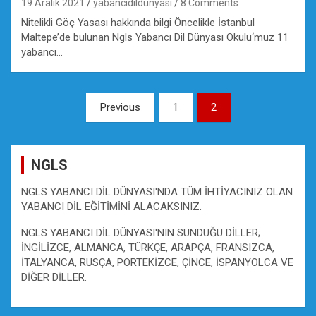
19 Aralık 2021
yabancidildunyasi
8 Comments
Nitelikli Göç Yasası hakkında bilgi Öncelikle İstanbul
Maltepe’de bulunan Ngls Yabancı Dil Dünyası Okulu‘muz 11
yabancı…
Yazı
Previous
1
2
gezinmesi
NGLS
NGLS YABANCI DİL DÜNYASI'NDA TÜM İHTİYACINIZ OLAN
YABANCI DİL EĞİTİMİNİ ALACAKSINIZ.
NGLS YABANCI DİL DÜNYASI'NIN SUNDUĞU DİLLER;
İNGİLİZCE, ALMANCA, TÜRKÇE, ARAPÇA, FRANSIZCA,
İTALYANCA, RUSÇA, PORTEKİZCE, ÇİNCE, İSPANYOLCA VE
DİĞER DİLLER.