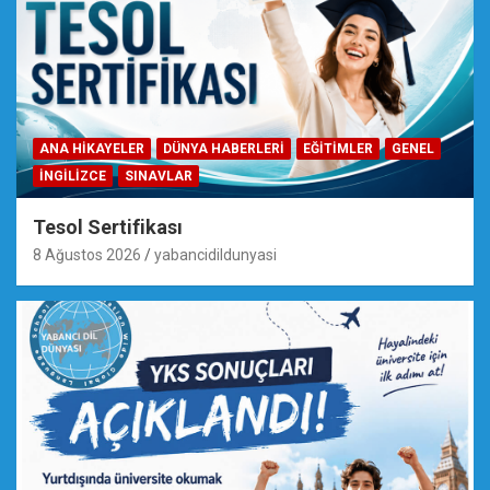
ANA HIKAYELER
DÜNYA HABERLERI
EĞİTİMLER
GENEL
İNGILIZCE
SINAVLAR
Tesol Sertifikası
8 Ağustos 2026
yabancidildunyasi