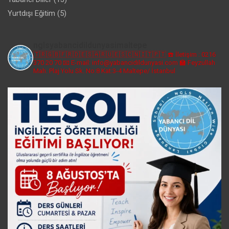
Yurtdışı Eğitim
(5)
nglsyabancidildunyasimaltepe
🇹🇷🇬🇧🇫🇷🇩🇪🇸🇦🇷🇺🇪🇸🇨🇳🇮🇹🇵🇹
☎️ İletişim : 0216
370 20 70
📧 E-mail: info@yabancidildunyasi.com
🏫 Feyzullah
Mah. Plaj Yolu Sk. No:8 Kat:3-4 Maltepe/ İstanbul