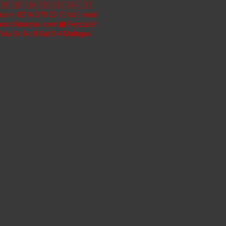
🇷🇩🇪🇸🇦🇷🇺🇪🇸🇨🇳🇮🇹
etişim : 0216 370 20 70
📧 E-mail:
ncidildunyasi.com
🏫 Feyzullah
Yolu Sk. No:8 Kat:3-4 Maltepe/