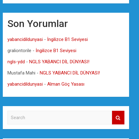
Son Yorumlar
yabancidildunyasi
-
İngilizce B1 Seviyesi
graliontorile
-
İngilizce B1 Seviyesi
ngls-ydd
-
NGLS YABANCI DİL DÜNYASI!
Mustafa Mahi
-
NGLS YABANCI DİL DÜNYASI!
yabancidildunyasi
-
Alman Göç Yasası
S
e
a
r