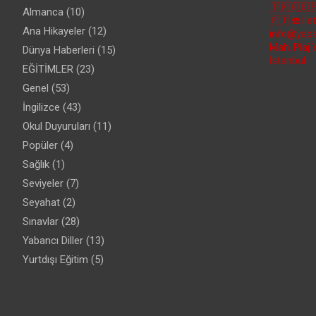
🇹🇷🇬🇧
Almanca
(10)
🇵🇹
☎️ İl
Ana Hikayeler
(12)
info@yaba
Mah. Plaj 
Dünya Haberleri
(15)
İstanbul
EĞİTİMLER
(23)
Genel
(53)
İngilizce
(43)
Okul Duyuruları
(11)
Popüler
(4)
Sağlık
(1)
Seviyeler
(7)
Seyahat
(2)
Sınavlar
(28)
Yabancı Diller
(13)
Yurtdışı Eğitim
(5)