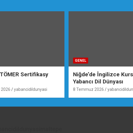
GENEL
 TÖMER Sertifikasy
Niğde’de İngilizce Kur
Yabancı Dil Dünyası
 2026
yabancidildunyasi
8 Temmuz 2026
yabancidildun
bancidildunyasimaltepe