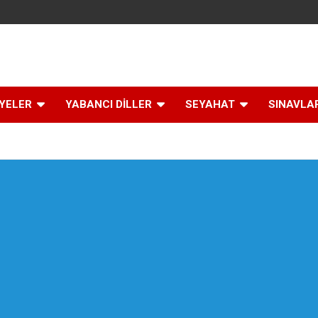
İYELER
YABANCI DİLLER
SEYAHAT
SINAVLA