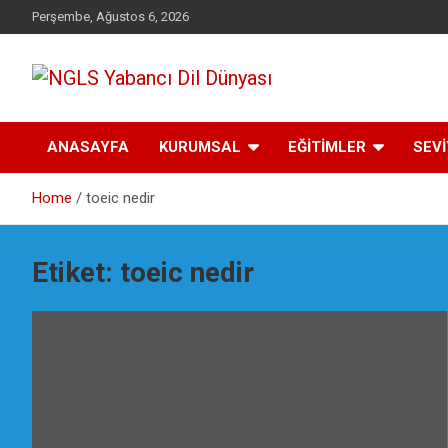
Skip
Perşembe, Ağustos 6, 2026
to
content
Yabancı dil öğrenmenin doğru adresi.
NGLS Yabancı Dil
ANASAYFA
KURUMSAL
EĞİTİMLER
SEV
Dünyası
Home
toeic nedir
Etiket:
toeic nedir