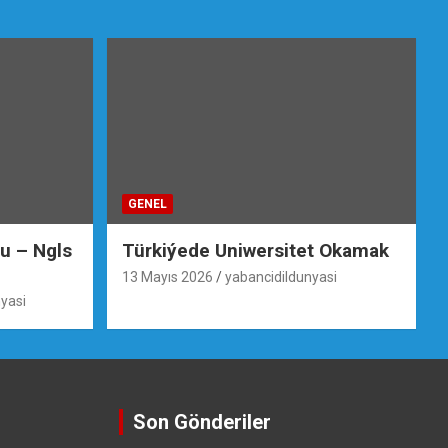
GENEL
su – Ngls
Türkiýede Uniwersitet Okamak
13 Mayıs 2026
yabancidildunyasi
yasi
Son Gönderiler