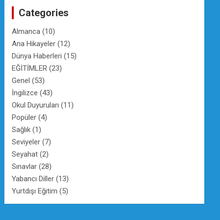
c
Categories
h
Almanca
(10)
Ana Hikayeler
(12)
Dünya Haberleri
(15)
EĞİTİMLER
(23)
Genel
(53)
İngilizce
(43)
Okul Duyuruları
(11)
Popüler
(4)
Sağlık
(1)
Seviyeler
(7)
Seyahat
(2)
Sınavlar
(28)
Yabancı Diller
(13)
Yurtdışı Eğitim
(5)