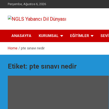
Skip
Perşembe, Ağustos 6, 2026
to
content
Yabancı dil öğrenmenin doğru adresi.
NGLS Yabancı Dil
ANASAYFA
KURUMSAL
EĞİTİMLER
SEV
Dünyası
Home
pte sınavı nedir
Etiket:
pte sınavı nedir