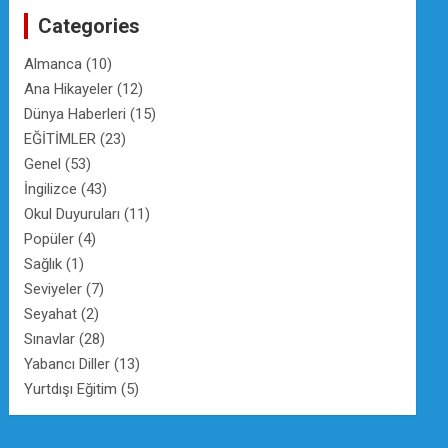
c
Categories
h
Almanca
(10)
Ana Hikayeler
(12)
Dünya Haberleri
(15)
EĞİTİMLER
(23)
Genel
(53)
İngilizce
(43)
Okul Duyuruları
(11)
Popüler
(4)
Sağlık
(1)
Seviyeler
(7)
Seyahat
(2)
Sınavlar
(28)
Yabancı Diller
(13)
Yurtdışı Eğitim
(5)