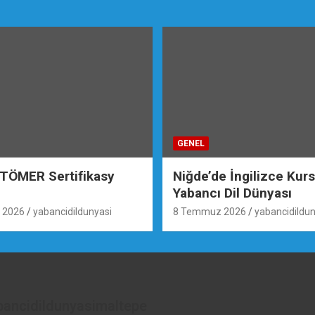
GENEL
 TÖMER Sertifikasy
Niğde’de İngilizce Kur
Yabancı Dil Dünyası
 2026
yabancidildunyasi
8 Temmuz 2026
yabancidildun
bancidildunyasimaltepe