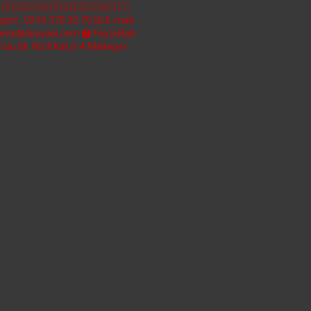
🇷🇩🇪🇸🇦🇷🇺🇪🇸🇨🇳🇮🇹
etişim : 0216 370 20 70
📧 E-mail:
ncidildunyasi.com
🏫 Feyzullah
Yolu Sk. No:8 Kat:3-4 Maltepe/