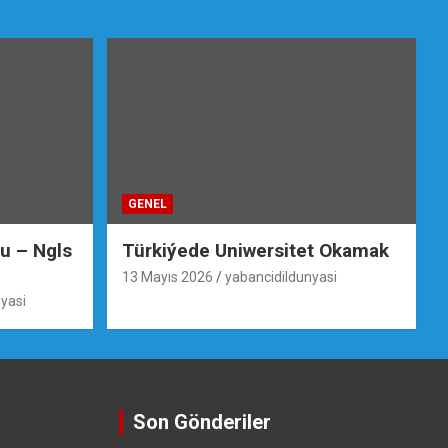
GENEL
su – Ngls
Türkiýede Uniwersitet Okamak
13 Mayıs 2026
yabancidildunyasi
yasi
Son Gönderiler