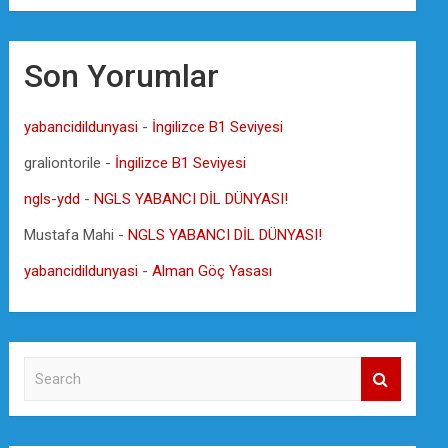
Son Yorumlar
yabancidildunyasi
-
İngilizce B1 Seviyesi
graliontorile
-
İngilizce B1 Seviyesi
ngls-ydd
-
NGLS YABANCI DİL DÜNYASI!
Mustafa Mahi
-
NGLS YABANCI DİL DÜNYASI!
yabancidildunyasi
-
Alman Göç Yasası
S
e
a
r