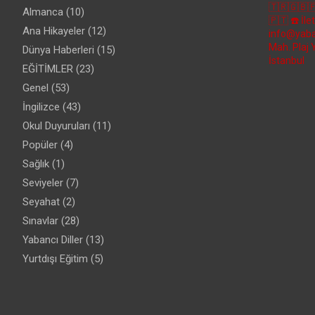
🇹🇷🇬🇧
Almanca
(10)
🇵🇹
☎️ İl
Ana Hikayeler
(12)
info@yaba
Mah. Plaj 
Dünya Haberleri
(15)
İstanbul
EĞİTİMLER
(23)
Genel
(53)
İngilizce
(43)
Okul Duyuruları
(11)
Popüler
(4)
Sağlık
(1)
Seviyeler
(7)
Seyahat
(2)
Sınavlar
(28)
Yabancı Diller
(13)
Yurtdışı Eğitim
(5)