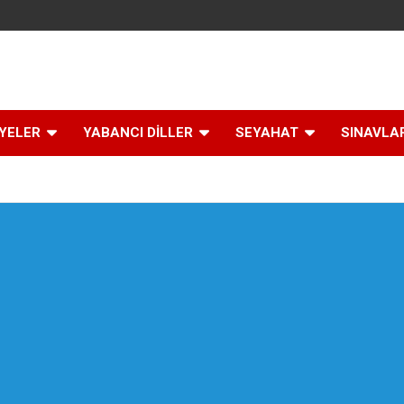
İYELER
YABANCI DİLLER
SEYAHAT
SINAVLA