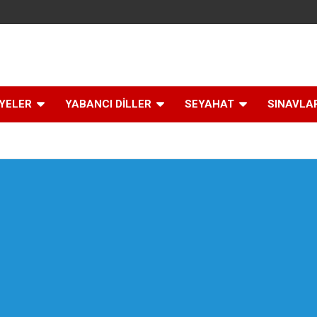
İYELER
YABANCI DİLLER
SEYAHAT
SINAVLA