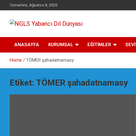
Skip
Cumartesi, Ağustos 8, 2026
to
content
Yabancı dil öğrenmenin doğru adresi.
NGLS Yabancı Dil
ANASAYFA
KURUMSAL
EĞİTİMLER
SEV
Dünyası
Home
TÖMER şahadatnamasy
Etiket:
TÖMER şahadatnamasy