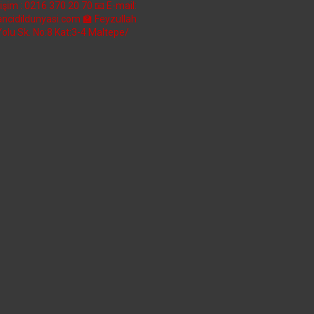
etişim : 0216 370 20 70
📧 E-mail:
ncidildunyasi.com
🏫 Feyzullah
Yolu Sk. No:8 Kat:3-4 Maltepe/