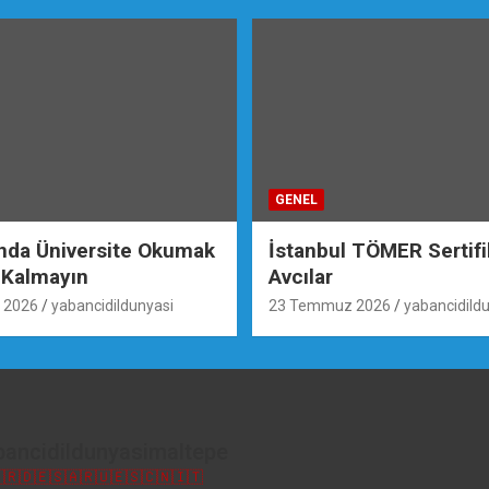
GENEL
ında Üniversite Okumak
İstanbul TÖMER Sertif
 Kalmayın
Avcılar
 2026
yabancidildunyasi
23 Temmuz 2026
yabancidild
bancidildunyasimaltepe
🇷🇩🇪🇸🇦🇷🇺🇪🇸🇨🇳🇮🇹