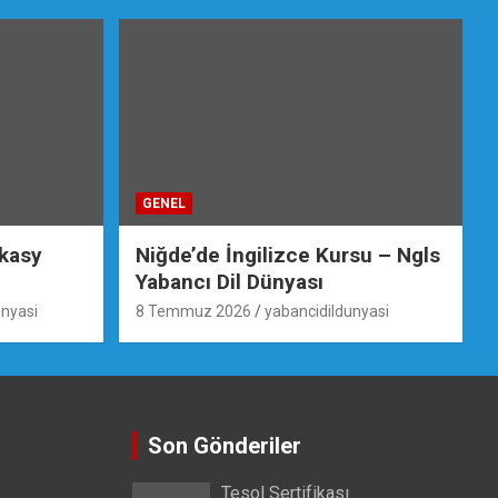
GENEL
ikasy
Niğde’de İngilizce Kursu – Ngls
Yabancı Dil Dünyası
unyasi
8 Temmuz 2026
yabancidildunyasi
Son Gönderiler
Tesol Sertifikası