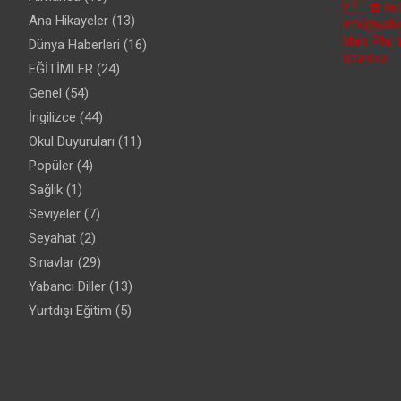
🇵🇹
☎️ İl
Ana Hikayeler
(13)
info@yaba
Mah. Plaj 
Dünya Haberleri
(16)
İstanbul
EĞİTİMLER
(24)
Genel
(54)
İngilizce
(44)
Okul Duyuruları
(11)
Popüler
(4)
Sağlık
(1)
Seviyeler
(7)
Seyahat
(2)
Sınavlar
(29)
Yabancı Diller
(13)
Yurtdışı Eğitim
(5)