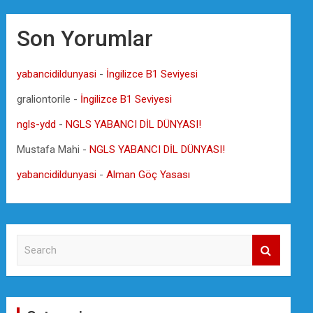
Son Yorumlar
yabancidildunyasi
-
İngilizce B1 Seviyesi
graliontorile
-
İngilizce B1 Seviyesi
ngls-ydd
-
NGLS YABANCI DİL DÜNYASI!
Mustafa Mahi
-
NGLS YABANCI DİL DÜNYASI!
yabancidildunyasi
-
Alman Göç Yasası
S
e
a
r
c