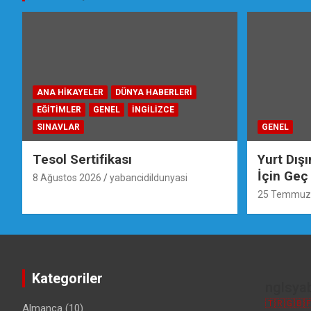
ANA HIKAYELER
DÜNYA HABERLERI
EĞİTİMLER
GENEL
İNGILIZCE
SINAVLAR
GENEL
Tesol Sertifikası
Yurt Dış
İçin Geç
8 Ağustos 2026
yabancidildunyasi
25 Temmuz
Kategoriler
nglsya
🇹🇷🇬🇧
Almanca
(10)