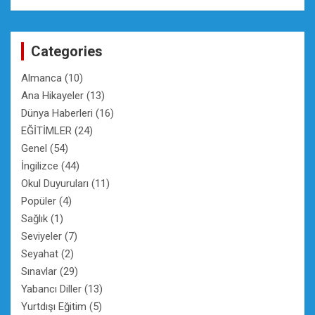
a
r
c
Categories
h
Almanca
(10)
Ana Hikayeler
(13)
Dünya Haberleri
(16)
EĞİTİMLER
(24)
Genel
(54)
İngilizce
(44)
Okul Duyuruları
(11)
Popüler
(4)
Sağlık
(1)
Seviyeler
(7)
Seyahat
(2)
Sınavlar
(29)
Yabancı Diller
(13)
Yurtdışı Eğitim
(5)