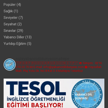
Popüler
(4)
Sağlık
(1)
Seviyeler
(7)
Seyahat
(2)
Sınavlar
(29)
Yabancı Diller
(13)
Yurtdışı Eğitim
(5)
nglsyabancidildunyasimaltepe
🇹🇷🇬🇧🇫🇷🇩🇪🇸🇦🇷🇺🇪🇸🇨🇳🇮🇹🇵🇹
☎️ İletişim : 0216
370 20 70
📧 E-mail: info@yabancidildunyasi.com
🏫 Feyzullah
Mah. Plaj Yolu Sk. No:8 Kat:3-4 Maltepe/ İstanbul