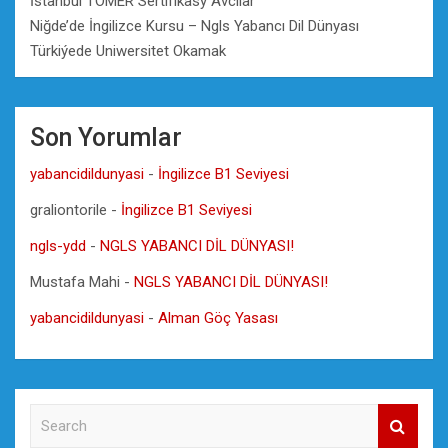
İstanbul TÖMER Sertifikasy Avcılar
Niğde’de İngilizce Kursu – Ngls Yabancı Dil Dünyası
Türkiýede Uniwersitet Okamak
Son Yorumlar
yabancidildunyasi
-
İngilizce B1 Seviyesi
graliontorile
-
İngilizce B1 Seviyesi
ngls-ydd
-
NGLS YABANCI DİL DÜNYASI!
Mustafa Mahi
-
NGLS YABANCI DİL DÜNYASI!
yabancidildunyasi
-
Alman Göç Yasası
S
e