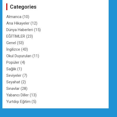
c
Categories
h
Almanca
(10)
Ana Hikayeler
(12)
Dünya Haberleri
(15)
EĞİTİMLER
(23)
Genel
(53)
İngilizce
(43)
Okul Duyuruları
(11)
Popüler
(4)
Sağlık
(1)
Seviyeler
(7)
Seyahat
(2)
Sınavlar
(28)
Yabancı Diller
(13)
Yurtdışı Eğitim
(5)