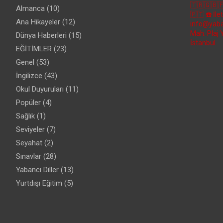
🇹🇷🇬🇧
Almanca
(10)
🇵🇹
☎️ İl
Ana Hikayeler
(12)
info@yaba
Mah. Plaj 
Dünya Haberleri
(15)
İstanbul
EĞİTİMLER
(23)
Genel
(53)
İngilizce
(43)
Okul Duyuruları
(11)
Popüler
(4)
Sağlık
(1)
Seviyeler
(7)
Seyahat
(2)
Sınavlar
(28)
Yabancı Diller
(13)
Yurtdışı Eğitim
(5)