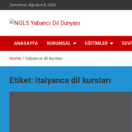
Skip
Cumartesi, Ağustos 8, 2026
to
content
Yabancı dil öğrenmenin doğru adresi.
NGLS Yabancı Dil
ANASAYFA
KURUMSAL
EĞİTİMLER
SEV
Dünyası
Home
italyanca dil kursları
Etiket:
italyanca dil kursları