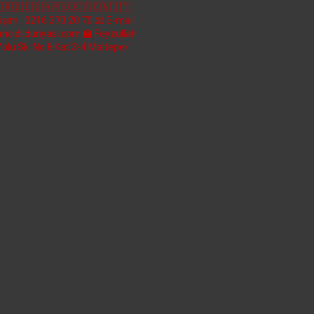
🇷🇩🇪🇸🇦🇷🇺🇪🇸🇨🇳🇮🇹
etişim : 0216 370 20 70
📧 E-mail:
ncidildunyasi.com
🏫 Feyzullah
Yolu Sk. No:8 Kat:3-4 Maltepe/