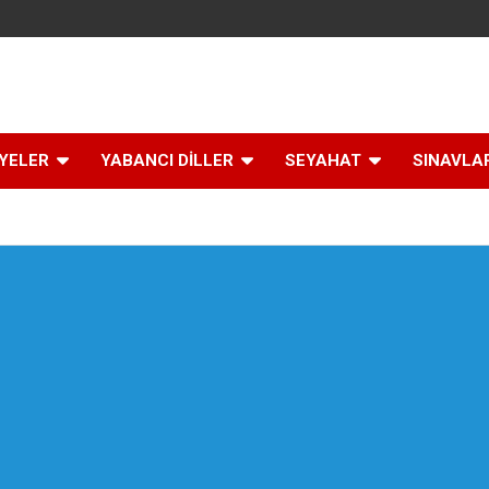
İYELER
YABANCI DİLLER
SEYAHAT
SINAVLA