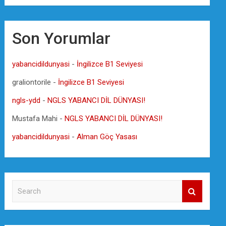
Son Yorumlar
yabancidildunyasi
-
İngilizce B1 Seviyesi
graliontorile
-
İngilizce B1 Seviyesi
ngls-ydd
-
NGLS YABANCI DİL DÜNYASI!
Mustafa Mahi
-
NGLS YABANCI DİL DÜNYASI!
yabancidildunyasi
-
Alman Göç Yasası
S
e
a
r