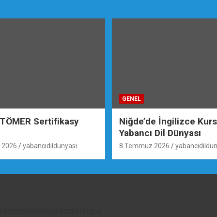
GENEL
 TÖMER Sertifikasy
Niğde’de İngilizce Kur
Yabancı Dil Dünyası
 2026
yabancidildunyasi
8 Temmuz 2026
yabancidildun
bancidildunyasimaltepe