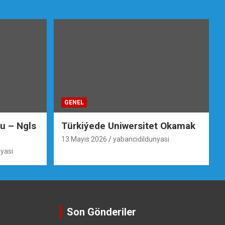
GENEL
su – Ngls
Türkiýede Uniwersitet Okamak
13 Mayıs 2026
yabancidildunyasi
yasi
Son Gönderiler