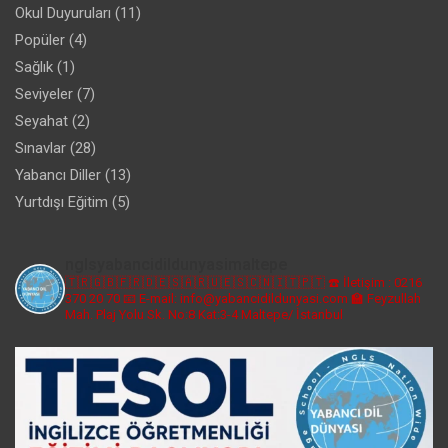
Okul Duyuruları
(11)
Popüler
(4)
Sağlık
(1)
Seviyeler
(7)
Seyahat
(2)
Sınavlar
(28)
Yabancı Diller
(13)
Yurtdışı Eğitim
(5)
nglsyabancidildunyasimaltepe
🇹🇷🇬🇧🇫🇷🇩🇪🇸🇦🇷🇺🇪🇸🇨🇳🇮🇹🇵🇹
☎️ İletişim : 0216
370 20 70
📧 E-mail: info@yabancidildunyasi.com
🏫 Feyzullah
Mah. Plaj Yolu Sk. No:8 Kat:3-4 Maltepe/ İstanbul