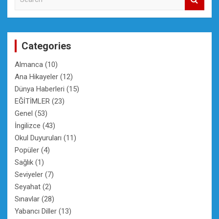
e
a
r
c
Categories
h
Almanca
(10)
Ana Hikayeler
(12)
Dünya Haberleri
(15)
EĞİTİMLER
(23)
Genel
(53)
İngilizce
(43)
Okul Duyuruları
(11)
Popüler
(4)
Sağlık
(1)
Seviyeler
(7)
Seyahat
(2)
Sınavlar
(28)
Yabancı Diller
(13)