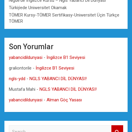
Niğde’de İngilizce Kursu – Ngls Yabancı Dil Dünyası
Türkiýede Uniwersitet Okamak
TÖMER Kursy-TÖMER Sertifikasy-Uniwersitet Üçin Türkçe
TÖMER
Son Yorumlar
yabancidildunyasi
-
İngilizce B1 Seviyesi
graliontorile
-
İngilizce B1 Seviyesi
ngls-ydd
-
NGLS YABANCI DİL DÜNYASI!
Mustafa Mahi
-
NGLS YABANCI DİL DÜNYASI!
yabancidildunyasi
-
Alman Göç Yasası
S